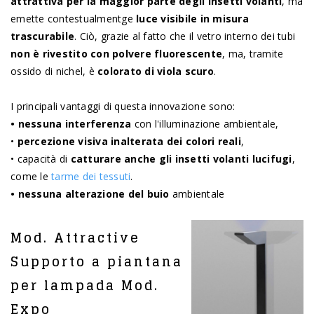
attrattiva per la maggior parte degli insetti volanti
, ma
emette contestualmentge
luce visibile in misura
trascurabile
. Ciò, grazie al fatto che il vetro interno dei tubi
non è rivestito con polvere fluorescente
, ma, tramite
ossido di nichel, è
colorato di viola scuro
.
I principali vantaggi di questa innovazione sono:
• nessuna interferenza
con l'illuminazione ambientale,
•
percezione visiva inalterata dei colori reali
,
• capacità di
catturare anche gli insetti volanti lucifugi
,
come le
tarme dei tessuti
.
• nessuna alterazione del buio
ambientale
Mod. Attractive
Supporto a piantana
per lampada Mod.
Expo