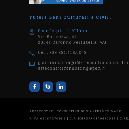
Tutela Beni Culturali e Civili
Sede legale di Milano
Via Bainsizza, 41
20142 Caronno Pertusella (VA)
Cell. +39 392.218.0043
gianfrancomagri@artecontrolconsulting
artecontrolconsulting@pec.it
ARTECONTROL CONSULTING DI GIANFRANCO MAGRI
P.IVA 03167370968 | C.F. MGRGFR43A06F205P | C.R