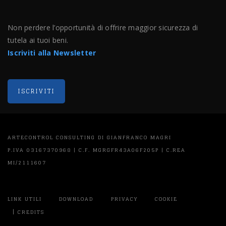
Non perdere l’opportunità di offrire maggior sicurezza di
tutela ai tuoi beni.
Iscriviti alla Newsletter
ARTECONTROL CONSULTING DI GIANFRANCO MAGRI
P.IVA 03167370968 | C.F. MGRGFR43A06F205P | C.REA
MI/2111607
LINK UTILI
DOWNLOAD
PRIVACY
COOKIE
|
CREDITS