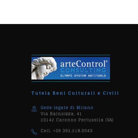
Tutela Beni Culturali e Civili
Sede legale di Milano
Via Bainsizza, 41
20142 Caronno Pertusella (VA)
Cell. +39 392.218.0043