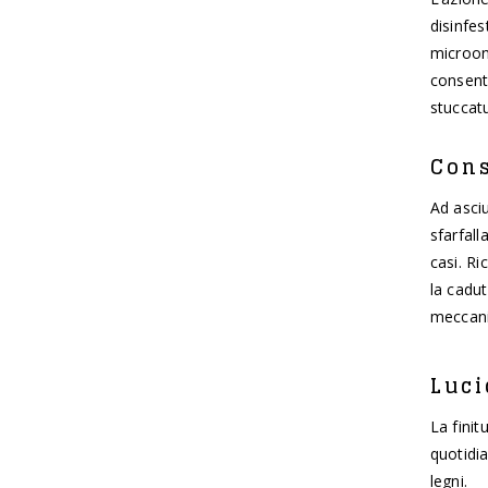
disinfes
microond
consenta
stuccat
Cons
Ad asciu
sfarfall
casi. Ri
la cadut
meccanic
Luci
La finit
quotidia
legni.