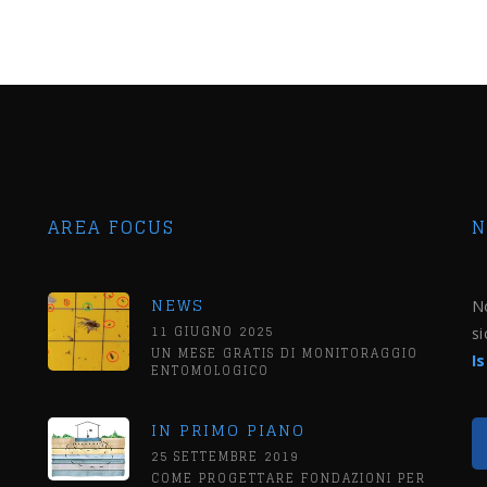
AREA FOCUS
N
NEWS
No
11 GIUGNO 2025
si
UN MESE GRATIS DI MONITORAGGIO
I
ENTOMOLOGICO
IN PRIMO PIANO
25 SETTEMBRE 2019
COME PROGETTARE FONDAZIONI PER