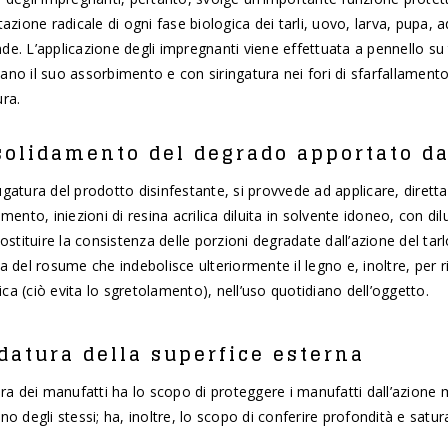
tazione radicale di ogni fase biologica dei tarli, uovo, larva, pupa, a
e. L’applicazione degli impregnanti viene effettuata a pennello su 
no il suo assorbimento e con siringatura nei fori di sfarfallamento
ura.
olidamento del degrado apportato da
gatura del prodotto disinfestante, si provvede ad applicare, diretta
amento, iniezioni di resina acrilica diluita in solvente idoneo, con dilu
costituire la consistenza delle porzioni degradate dall’azione del ta
a del rosume che indebolisce ulteriormente il legno e, inoltre, per ri
a (ciò evita lo sgretolamento), nell’uso quotidiano dell’oggetto.
datura della superfice esterna
ura dei manufatti ha lo scopo di proteggere i manufatti dall’azione 
no degli stessi; ha, inoltre, lo scopo di conferire profondità e satur