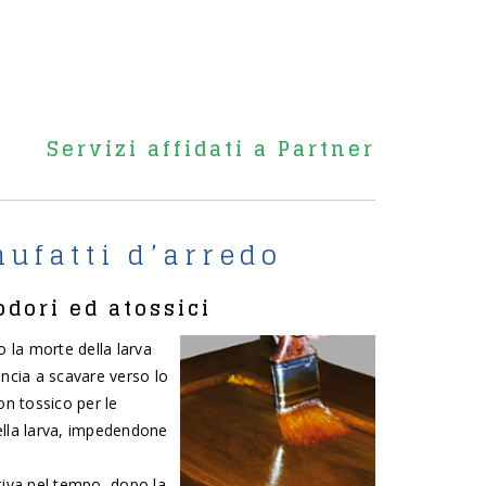
Servizi affidati a Partner
ufatti d’arredo
dori ed atossici
no la morte della larva
incia a scavare verso lo
on tossico per le
ella larva, impedendone
tiva nel tempo, dopo la