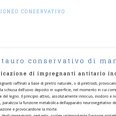
LIGNEO CONSERVATIVO
tauro conservativo di man
icazione di impregnanti antitarlo ino
egnanti raffinati a base di piretro naturale, o di piretroidi, provoca
lla schiusa dell’uovo deposto in superficie, nel momento in cui com
 del legno. Il principio attivo, assolutamente innocuo, inodoro e n
, paralizza la funzione metabolica dell’apparato neurovegetativo d
irazione e provocandone la morte.
e degli impregnanti, pertanto, svolge un’importante funzione protet