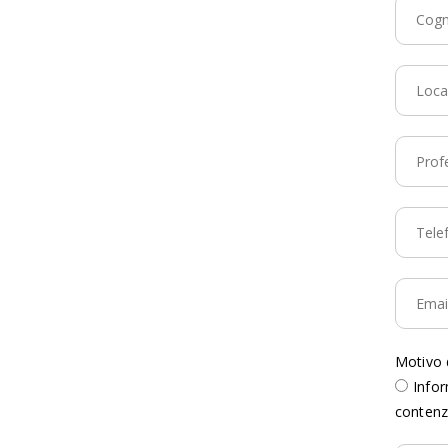
Motivo d
Infor
conten