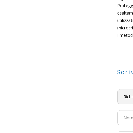
Protegge
esaltarn
utilizza
microcri
I metodi
Scri