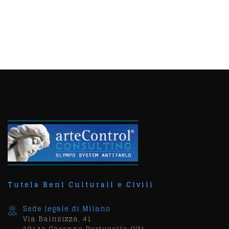
Tutela Beni Culturali e Civili
Sede legale di Milano
Via Bainsizza, 41